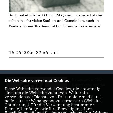
An Elisabeth Selbert (1896-1986) wird demnächst wie
schon in sehr vielen Städten und Gemeinden, auch in
Wadersloh ein Straßenschild mit Kommentar erinnern.
16.06.2026, 22:56 Uhr
Hompage der CDU-
Die Webseite verwendet Cookies
Ratsfraktion und des
Diese Webseite verwendet Cookies, die notwendig
CDU-
sind, um die Webseite zu nutzen. Weiterhin
Gemeindeverbands
verwenden wir Dienste von Drittanbietern, die uns
helfen, unser Webangebot zu verbessern (Website-
Wadersloh
Optmierung). Für die Verwendung bestimmter
Dienste, benötigen wir Ihre Einwilligung. Ihre
Einwilligung können Sie jederzeit widerrufen. Weitere