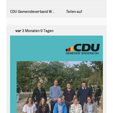
Vortrag von Rudi Luster-Haggeney (Vorsitzender
der Wadersloher CDU-
Fraktion) zum aktuellen politischen Geschehen in
CDU Gemeindeverband Wadersloh
Teilen auf
Wadersloh.
#cdu #landtagswahlen2027nrw
#
sogehtkommunal
#wadersloh
vor
3 Monaten 9 Tagen