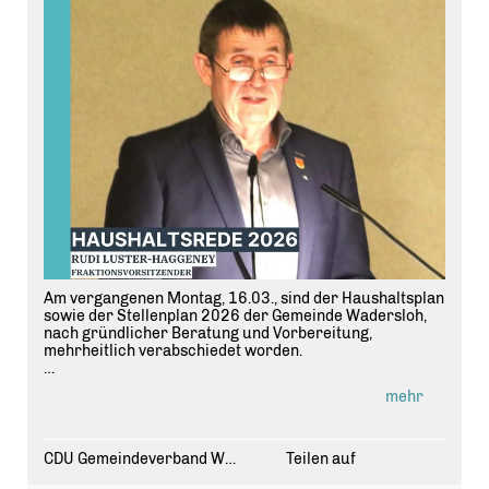
Am vergangenen Montag, 16.03., sind der Haushaltsplan
sowie der Stellenplan 2026 der Gemeinde Wadersloh,
nach gründlicher Beratung und Vorbereitung,
mehrheitlich verabschiedet worden.
Die Haushaltsrede von unserem Fraktionsvorsitzenden
mehr
Rudi Luster-Haggeney ist auf unserer Homepage zu
finden.
➡️ www.cdu-wadersloh.de
CDU Gemeindeverband Wadersloh
Teilen auf