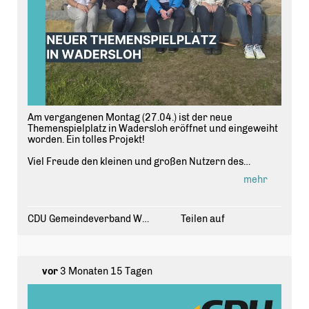
Am vergangenen Montag (27.04.) ist der neue
Themenspielplatz in Wadersloh eröffnet und eingeweiht
worden. Ein tolles Projekt!
Viel Freude den kleinen und großen Nutzern des
Spielplatzes! 🛝😁😀.
mehr
#cdu #
wadersloh
#
spielplatz
#
eroeffnung
#
sogehtkommunal
CDU Gemeindeverband Wadersloh
Teilen auf
vor
3 Monaten 15 Tagen