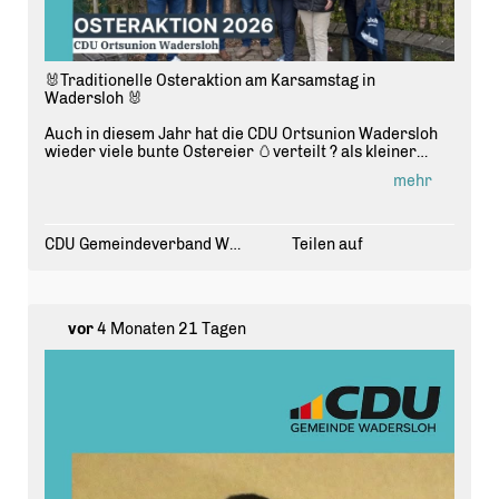
🐰Traditionelle Osteraktion am Karsamstag in
Wadersloh 🐰
Auch in diesem Jahr hat die CDU Ortsunion Wadersloh
wieder viele bunte Ostereier 🥚verteilt ? als kleiner
Gruß vor den Feiertagen.
mehr
Vielen Dank für die zahlreichen guten Gespräche und
den interessanten Austausch. 🙌
🐰Euch allen ein frohes Osterfest! 🐰
CDU Gemeindeverband Wadersloh
Teilen auf
#cdu #
wadersloh
#
ostern
#
froheostern
#
sogehtkommunal
vor
4 Monaten 21 Tagen