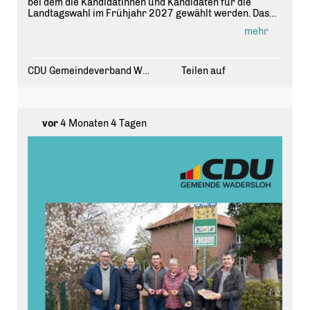
bei dem die Kandidatinnen und Kandidaten für die
Landtagswahl im Frühjahr 2027 gewählt werden. Das
Bild zeigt die gewählten Vertreter zusammen mit dem
mehr
Landtagsabgeordneten Markus Höner.
Mehr unter: www.cdu-wadersloh.de
CDU Gemeindeverband Wadersloh
Teilen auf
#cdu #
landtagswahlen2027nrw
#
sogehtkommunal
#
liesborn
#
liesborngoettingen
vor
4 Monaten 4 Tagen