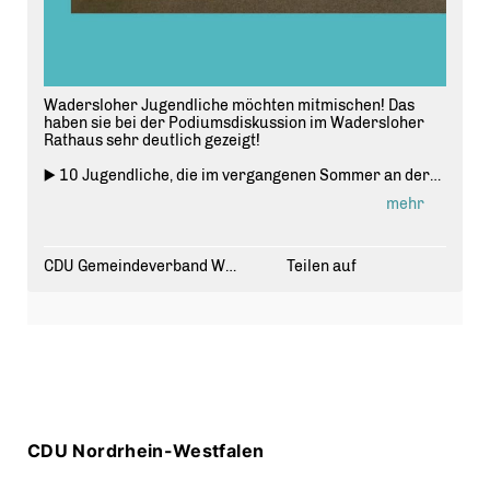
Wadersloher Jugendliche möchten mitmischen! Das
haben sie bei der Podiumsdiskussion im Wadersloher
Rathaus sehr deutlich gezeigt!
▶️ 10 Jugendliche, die im vergangenen Sommer an der
Jugendgruppenleiterschulng teilgenommen haben,
mehr
haben gestern Abend ihr erstes eigenständiges Projekt
organisiert - eine Podiumsdiskussion mit Vertreter aus
Politik.
CDU Gemeindeverband Wadersloh
Teilen auf
▶️ Dabei ging es um verschiedene Fragen, die die jungen
Menschen betreffen. Eine tolle Veranstaltung, die
gezeigt hat, dass die Jugendlichen mitsprechen
möchten, wenn es um Themen geht, die ihren Alltag
betreffen.
🤝 Danke für euer Engagement! 👍
#jugend #
jugendtriftpolitik
#
engagement
#
danke
CDU Nordrhein-Westfalen