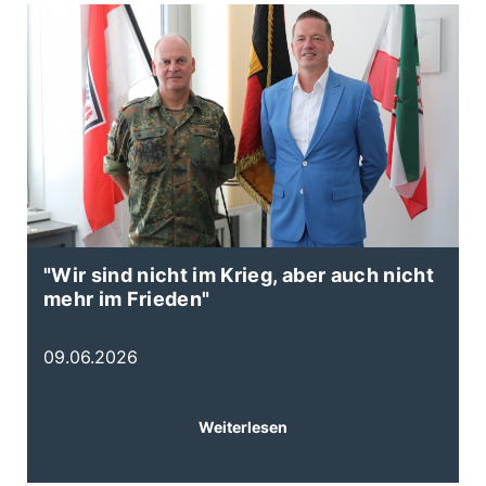
"Wir sind nicht im Krieg, aber auch nicht
N
mehr im Frieden"
B
E
09.06.2026
0
Weiterlesen