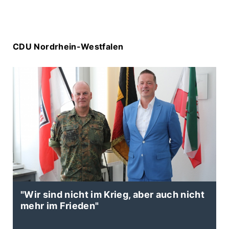
CDU Nordrhein-Westfalen
"Wir sind nicht im Krieg, aber auch nicht
N
mehr im Frieden"
B
E