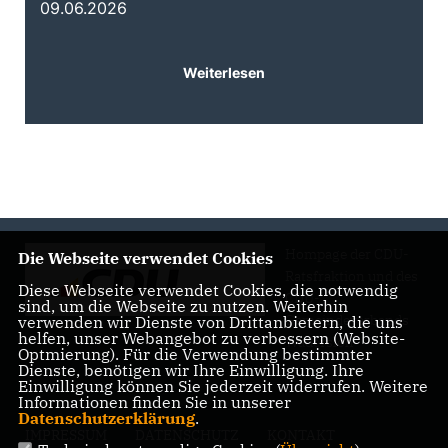
09.06.2026
0
Weiterlesen
Hompage der CDU-
Die Webseite verwendet Cookies
Ratsfraktion und des
Diese Webseite verwendet Cookies, die notwendig
CDU-
sind, um die Webseite zu nutzen. Weiterhin
Gemeindeverbands
verwenden wir Dienste von Drittanbietern, die uns
helfen, unser Webangebot zu verbessern (Website-
Wadersloh
Optmierung). Für die Verwendung bestimmter
Dienste, benötigen wir Ihre Einwilligung. Ihre
Einwilligung können Sie jederzeit widerrufen. Weitere
Informationen finden Sie in unserer
Datenschutzerklärung
.
IMPRESSUM
DATENSCHUTZ
KONTAKT