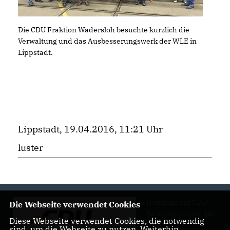
Die CDU Fraktion Wadersloh besuchte kürzlich die
Verwaltung und das Ausbesserungswerk der WLE in
Lippstadt.
Lippstadt, 19.04.2016, 11:21 Uhr
luster
Hompage der CDU-
Die Webseite verwendet Cookies
Ratsfraktion und des
Diese Webseite verwendet Cookies, die notwendig
CDU-
sind, um die Webseite zu nutzen. Weiterhin