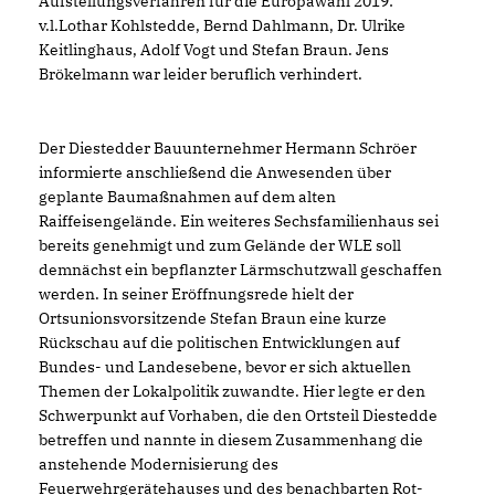
Aufstellungsverfahren für die Europawahl 2019:
v.l.Lothar Kohlstedde, Bernd Dahlmann, Dr. Ulrike
Keitlinghaus, Adolf Vogt und Stefan Braun. Jens
Brökelmann war leider beruflich verhindert.
Der Diestedder Bauunternehmer Hermann Schröer
informierte anschließend die Anwesenden über
geplante Baumaßnahmen auf dem alten
Raiffeisengelände. Ein weiteres Sechsfamilienhaus sei
bereits genehmigt und zum Gelände der WLE soll
demnächst ein bepflanzter Lärmschutzwall geschaffen
werden. In seiner Eröffnungsrede hielt der
Ortsunionsvorsitzende Stefan Braun eine kurze
Rückschau auf die politischen Entwicklungen auf
Bundes- und Landesebene, bevor er sich aktuellen
Themen der Lokalpolitik zuwandte. Hier legte er den
Schwerpunkt auf Vorhaben, die den Ortsteil Diestedde
betreffen und nannte in diesem Zusammenhang die
anstehende Modernisierung des
Feuerwehrgerätehauses und des benachbarten Rot-