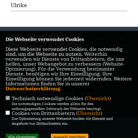
Ulrike
Hompage der CDU-
Die Webseite verwendet Cookies
Ratsfraktion und des
Diese Webseite verwendet Cookies, die notwendig
CDU-
sind, um die Webseite zu nutzen. Weiterhin
Gemeindeverbands
verwenden wir Dienste von Drittanbietern, die uns
helfen, unser Webangebot zu verbessern (Website-
Wadersloh
Optmierung). Für die Verwendung bestimmter
Dienste, benötigen wir Ihre Einwilligung. Ihre
Einwilligung können Sie jederzeit widerrufen. Weitere
Informationen finden Sie in unserer
Datenschutzerklärung
.
IMPRESSUM
DATENSCHUTZ
KONTAKT
Technisch notwendige Cookies (
Übersicht
)
MITGLIEDERBEREICH
Die notwendigen Cookies werden allein für den
ordnungsgemäßen Gebrauch der Webseite benötigt.
Cookies von Drittanbietern (
Übersicht
)
Zur Optimierung unserer Webseite binden wir Dienste und
@2026 CDU-Ratsfraktion und CDU-
Angebote von Drittanbietern ein.
Gemeindeverband Wadersloh
Alle Rechte vorbehalten.
Alle akzeptieren
Auswahl speichern