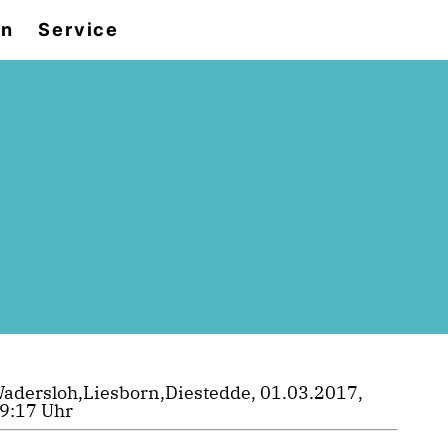
en
Service
adersloh,Liesborn,Diestedde, 01.03.2017,
9:17 Uhr