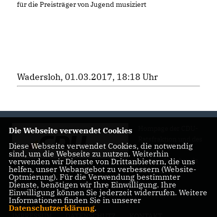
für die Preisträger von Jugend musiziert
Wadersloh, 01.03.2017, 18:18 Uhr
Hompage der CDU-
Die Webseite verwendet Cookies
Ratsfraktion und des
Diese Webseite verwendet Cookies, die notwendig
CDU-
sind, um die Webseite zu nutzen. Weiterhin
Gemeindeverbands
verwenden wir Dienste von Drittanbietern, die uns
helfen, unser Webangebot zu verbessern (Website-
Wadersloh
Optmierung). Für die Verwendung bestimmter
Dienste, benötigen wir Ihre Einwilligung. Ihre
Einwilligung können Sie jederzeit widerrufen. Weitere
Informationen finden Sie in unserer
Datenschutzerklärung
.
IMPRESSUM
DATENSCHUTZ
KONTAKT