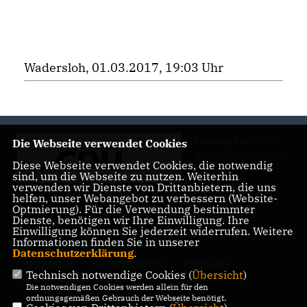
Wadersloh, 01.03.2017, 19:03 Uhr
Hompage der CDU-
Die Webseite verwendet Cookies
Ratsfraktion und des
Diese Webseite verwendet Cookies, die notwendig
CDU-
sind, um die Webseite zu nutzen. Weiterhin
Gemeindeverbands
verwenden wir Dienste von Drittanbietern, die uns
helfen, unser Webangebot zu verbessern (Website-
Wadersloh
Optmierung). Für die Verwendung bestimmter
Dienste, benötigen wir Ihre Einwilligung. Ihre
Einwilligung können Sie jederzeit widerrufen. Weitere
Informationen finden Sie in unserer
Datenschutzerklärung
.
IMPRESSUM
DATENSCHUTZ
KONTAKT
Technisch notwendige Cookies (
Übersicht
)
MITGLIEDERBEREICH
Die notwendigen Cookies werden allein für den
ordnungsgemäßen Gebrauch der Webseite benötigt.