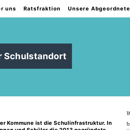
r uns
Ratsfraktion
Unsere Abgeordnet
r Schulstandort
W
er Kommune ist die Schulinfrastruktur. In
b
nnen und Schüler die 2013 gegründete