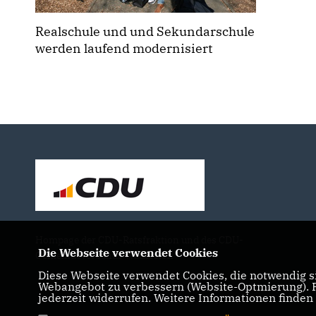
Realschule und und Sekundarschule
werden laufend modernisiert
Hompage der CDU-Ratsfraktion und des CDU-
Die Webseite verwendet Cookies
Gemeindeverbands Wadersloh
Diese Webseite verwendet Cookies, die notwendig si
Webangebot zu verbessern (Website-Optmierung). Fü
jederzeit widerrufen. Weitere Informationen finden