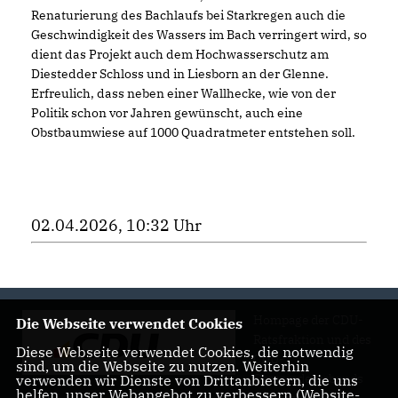
Renaturierung des Bachlaufs bei Starkregen auch die
Geschwindigkeit des Wassers im Bach verringert wird, so
dient das Projekt auch dem Hochwasserschutz am
Diestedder Schloss und in Liesborn an der Glenne.
Erfreulich, dass neben einer Wallhecke, wie von der
Politik schon vor Jahren gewünscht, auch eine
Obstbaumwiese auf 1000 Quadratmeter entstehen soll.
02.04.2026, 10:32 Uhr
Hompage der CDU-
Die Webseite verwendet Cookies
Ratsfraktion und des
Diese Webseite verwendet Cookies, die notwendig
CDU-
sind, um die Webseite zu nutzen. Weiterhin
Gemeindeverbands
verwenden wir Dienste von Drittanbietern, die uns
helfen, unser Webangebot zu verbessern (Website-