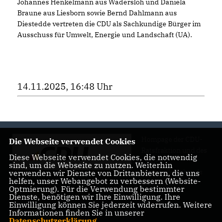
Johannes Henkelmann aus Wadersloh und Daniela
Braune aus Liesborn sowie Bernd Dahlmann aus
Diestedde vertreten die CDU als Sachkundige Bürger im
Ausschuss für Umwelt, Energie und Landschaft (UA).
14.11.2025, 16:48 Uhr
Hompage der CDU-
Die Webseite verwendet Cookies
Ratsfraktion und des
Diese Webseite verwendet Cookies, die notwendig
CDU-
sind, um die Webseite zu nutzen. Weiterhin
Gemeindeverbands
verwenden wir Dienste von Drittanbietern, die uns
helfen, unser Webangebot zu verbessern (Website-
Wadersloh
Optmierung). Für die Verwendung bestimmter
Dienste, benötigen wir Ihre Einwilligung. Ihre
Einwilligung können Sie jederzeit widerrufen. Weitere
Informationen finden Sie in unserer
Datenschutzerklärung
.