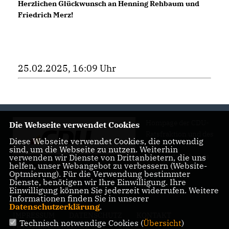
Herzlichen Glückwunsch an Henning Rehbaum und
Friedrich Merz!
25.02.2025, 16:09 Uhr
Hompage der CDU-
Die Webseite verwendet Cookies
Ratsfraktion und des
Diese Webseite verwendet Cookies, die notwendig
CDU-
sind, um die Webseite zu nutzen. Weiterhin
Gemeindeverbands
verwenden wir Dienste von Drittanbietern, die uns
helfen, unser Webangebot zu verbessern (Website-
Wadersloh
Optmierung). Für die Verwendung bestimmter
Dienste, benötigen wir Ihre Einwilligung. Ihre
Einwilligung können Sie jederzeit widerrufen. Weitere
Informationen finden Sie in unserer
Datenschutzerklärung
.
IMPRESSUM
DATENSCHUTZ
KONTAKT
Technisch notwendige Cookies (
Übersicht
)
MITGLIEDERBEREICH