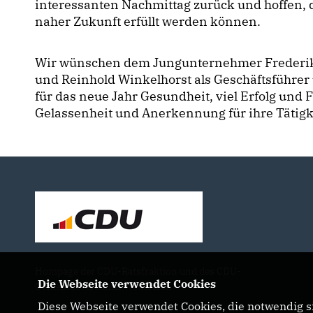
interessanten Nachmittag zurück und hoffen, 
naher Zukunft erfüllt werden können.
Wir wünschen dem Jungunternehmer Frederik 
und Reinhold Winkelhorst als Geschäftsführer 
für das neue Jahr Gesundheit, viel Erfolg und F
Gelassenheit und Anerkennung für ihre Tätigk
Hompage der CDU-Ratsfraktion und des CDU-
Die Webseite verwendet Cookies
Gemeindeverbands Wadersloh
Diese Webseite verwendet Cookies, die notwendig si