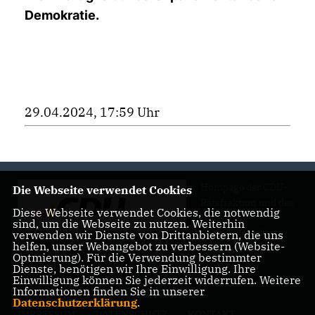
Demokratie
.
29.04.2024, 17:59 Uhr
Hompage der CDU-
Die Webseite verwendet Cookies
Ratsfraktion und des
Diese Webseite verwendet Cookies, die notwendig
CDU-
sind, um die Webseite zu nutzen. Weiterhin
Gemeindeverbands
verwenden wir Dienste von Drittanbietern, die uns
helfen, unser Webangebot zu verbessern (Website-
Wadersloh
Optmierung). Für die Verwendung bestimmter
Dienste, benötigen wir Ihre Einwilligung. Ihre
Einwilligung können Sie jederzeit widerrufen. Weitere
Informationen finden Sie in unserer
Datenschutzerklärung
.
IMPRESSUM
DATENSCHUTZ
KONTAKT