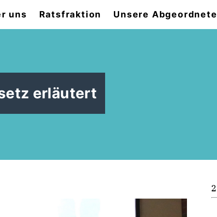
r uns
Ratsfraktion
Unsere Abgeordnet
etz erläutert
2