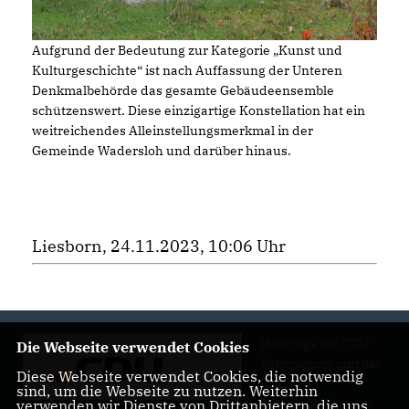
Aufgrund der Bedeutung zur Kategorie „Kunst und
Kulturgeschichte“ ist nach Auffassung der Unteren
Denkmalbehörde das gesamte Gebäudeensemble
schützenswert. Diese einzigartige Konstellation hat ein
weitreichendes Alleinstellungsmerkmal in der
Gemeinde Wadersloh und darüber hinaus.
Liesborn, 24.11.2023, 10:06 Uhr
Hompage der CDU-
Die Webseite verwendet Cookies
Ratsfraktion und des
Diese Webseite verwendet Cookies, die notwendig
CDU-
sind, um die Webseite zu nutzen. Weiterhin
Gemeindeverbands
verwenden wir Dienste von Drittanbietern, die uns