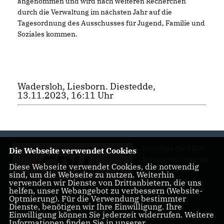
angenommen und wird nach weiteren Recherchen
durch die Verwaltung im nächsten Jahr auf die
Tagesordnung des Ausschusses für Jugend, Familie und
Soziales kommen.
Wadersloh, Liesborn. Diestedde,
13.11.2023, 16:11 Uhr
Hompage der CDU-
Die Webseite verwendet Cookies
Ratsfraktion und des
Diese Webseite verwendet Cookies, die notwendig
CDU-
sind, um die Webseite zu nutzen. Weiterhin
Gemeindeverbands
verwenden wir Dienste von Drittanbietern, die uns
helfen, unser Webangebot zu verbessern (Website-
Wadersloh
Optmierung). Für die Verwendung bestimmter
Dienste, benötigen wir Ihre Einwilligung. Ihre
Einwilligung können Sie jederzeit widerrufen. Weitere
Informationen finden Sie in unserer