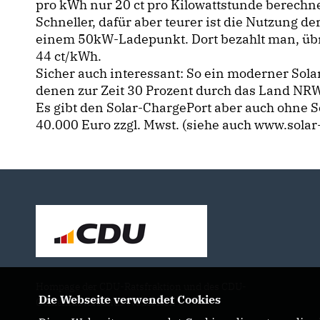
pro kWh nur 20 ct pro Kilowattstunde berechne
Schneller, dafür aber teurer ist die Nutzung d
einem 50kW-Ladepunkt. Dort bezahlt man, übr
44 ct/kWh.
Sicher auch interessant: So ein moderner Sola
denen zur Zeit 30 Prozent durch das Land 
Es gibt den Solar-ChargePort aber auch ohne 
40.000 Euro zzgl. Mwst. (siehe auch www.solar
Hompage der CDU-Ratsfraktion und des CDU-
Die Webseite verwendet Cookies
Gemeindeverbands Wadersloh