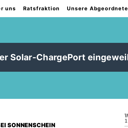
r uns
Ratsfraktion
Unsere Abgeordnet
er Solar-ChargePort eingewei
W
1
BEI SONNENSCHEIN