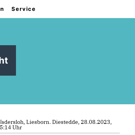
en
Service
ht
adersloh, Liesborn. Diestedde, 28.08.2023,
5:14 Uhr