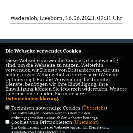
Wadersloh, Liesborn, 16.06.2023, 09:31 Uhr
Hompage der CDU-
Die Webseite verwendet Cookies
Ratsfraktion und des
Diese Webseite verwendet Cookies, die notwendig
CDU-
sind, um die Webseite zu nutzen. Weiterhin
Gemeindeverbands
verwenden wir Dienste von Drittanbietern, die uns
helfen, unser Webangebot zu verbessern (Website-
Wadersloh
Optmierung). Für die Verwendung bestimmter
Dienste, benötigen wir Ihre Einwilligung. Ihre
Einwilligung können Sie jederzeit widerrufen. Weitere
Informationen finden Sie in unserer
Datenschutzerklärung
.
IMPRESSUM
DATENSCHUTZ
KONTAKT
Technisch notwendige Cookies (
Übersicht
)
MITGLIEDERBEREICH
Die notwendigen Cookies werden allein für den
ordnungsgemäßen Gebrauch der Webseite benötigt.
Cookies von Drittanbietern (
Übersicht
)
Zur Optimierung unserer Webseite binden wir Dienste und
@2026 CDU-Ratsfraktion und CDU-
Angebote von Drittanbietern ein.