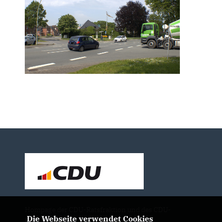
Hompage der CDU-Ratsfraktion und des CDU-
Die Webseite verwendet Cookies
Gemeindeverbands Wadersloh