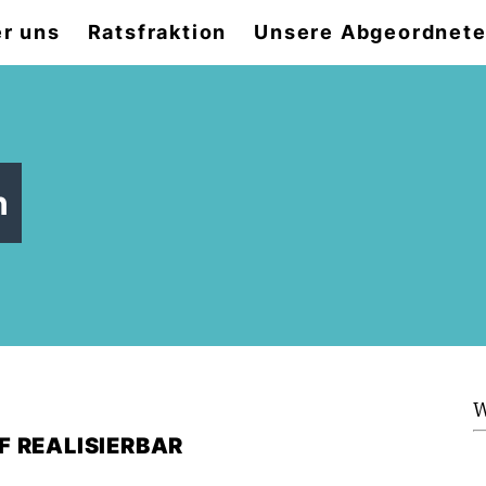
r uns
Ratsfraktion
Unsere Abgeordnet
n
W
F REALISIERBAR