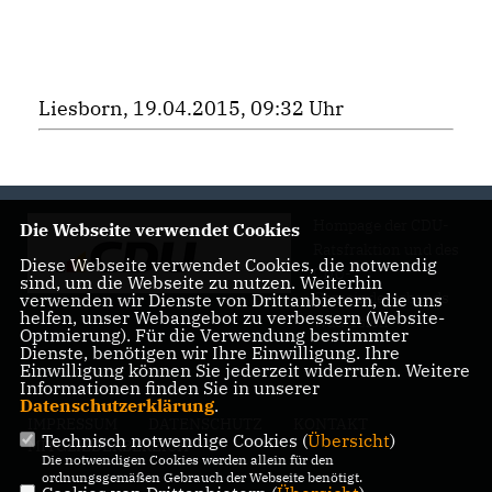
Liesborn, 19.04.2015, 09:32 Uhr
Hompage der CDU-
Die Webseite verwendet Cookies
Ratsfraktion und des
Diese Webseite verwendet Cookies, die notwendig
CDU-
sind, um die Webseite zu nutzen. Weiterhin
Gemeindeverbands
verwenden wir Dienste von Drittanbietern, die uns
helfen, unser Webangebot zu verbessern (Website-
Wadersloh
Optmierung). Für die Verwendung bestimmter
Dienste, benötigen wir Ihre Einwilligung. Ihre
Einwilligung können Sie jederzeit widerrufen. Weitere
Informationen finden Sie in unserer
Datenschutzerklärung
.
IMPRESSUM
DATENSCHUTZ
KONTAKT
Technisch notwendige Cookies (
Übersicht
)
MITGLIEDERBEREICH
Die notwendigen Cookies werden allein für den
ordnungsgemäßen Gebrauch der Webseite benötigt.