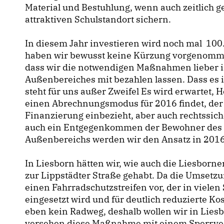
Material und Bestuhlung, wenn auch zeitlich g
attraktiven Schulstandort sichern.
In diesem Jahr investieren wird noch mal 100
haben wir bewusst keine Kürzung vorgenomme
dass wir die notwendigen Maßnahmen lieber 
Außenbereiches mit bezahlen lassen. Dass es 
steht für uns außer Zweifel Es wird erwartet, 
einen Abrechnungsmodus für 2016 findet, der
Finanzierung einbezieht, aber auch rechtssich
auch ein Entgegenkommen der Bewohner des A
Außenbereichs werden wir den Ansatz in 2016 
In Liesborn hätten wir, wie auch die Liesborn
zur Lippstädter Straße gehabt. Da die Umsetzun
einen Fahrradschutzstreifen vor, der in viele
eingesetzt wird und für deutlich reduzierte Kos
eben kein Radweg, deshalb wollen wir in Lies
versehen diese Maßnahme mit einem Sperrve