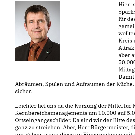
Hier i
Sparl
für da
gemein
wollte
Kreis 
Attrak
aber a
50.000
Mittag
Damit 
Abräumen, Spülen und Aufräumen der Küche. Da
sicher.
Leichter fiel uns da die Kürzung der Mittel 
Kernbereichsmanagements um 10.000 auf 5.000 
Ortseingangsschilder. Da sind wir der Bitte de
ganz zu streichen. Aber, Herr Bürgermeister, di
nur geben, wenn diese im Einvernehmen mit