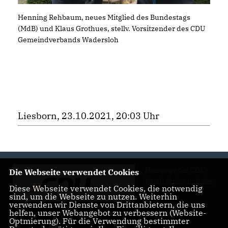
Henning Rehbaum, neues Mitglied des Bundestags
(MdB) und Klaus Grothues, stellv. Vorsitzender des CDU
Gemeindverbands Wadersloh
Liesborn, 23.10.2021, 20:03 Uhr
Hompage der CDU-
Die Webseite verwendet Cookies
Ratsfraktion und des
Diese Webseite verwendet Cookies, die notwendig
CDU-
sind, um die Webseite zu nutzen. Weiterhin
Gemeindeverbands
verwenden wir Dienste von Drittanbietern, die uns
helfen, unser Webangebot zu verbessern (Website-
Wadersloh
Optmierung). Für die Verwendung bestimmter