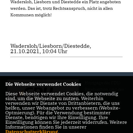
Wadersloh, Liesborn und Diestedde ein Platz angeboten
werden. Das ist, trotz Rechtsanspruch, nicht in allen
Kommunen möglich!
Wadersloh/Liesborn/Diestedde,
21.10.2021, 10:04 Uhr
Hompage der CDU-
Die Webseite verwendet Cookies
Ratsfraktion und des
Diese Webseite verwendet Cookies, die notwendig
CDU-
sind, um die Webseite zu nutzen. Weiterhin
Gemeindeverbands
verwenden wir Dienste von Drittanbietern, die uns
helfen, unser Webangebot zu verbessern (Website-
Wadersloh
Optmierung). Für die Verwendung bestimmter
Dienste, benötigen wir Ihre Einwilligung. Ihre
Einwilligung können Sie jederzeit widerrufen. Weitere
Informationen finden Sie in unserer
Datenschutzerklärung
.