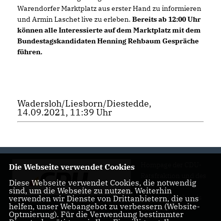
Warendorfer Marktplatz aus erster Hand zu informieren
und Armin Laschet live zu erleben.
Bereits ab 12:00 Uhr
können alle Interessierte auf dem Marktplatz mit dem
Bundestagskandidaten Henning Rehbaum Gespräche
führen.
Wadersloh/Liesborn/Diestedde,
14.09.2021, 11:39 Uhr
Hompage der CDU-
Die Webseite verwendet Cookies
Ratsfraktion und des
Diese Webseite verwendet Cookies, die notwendig
CDU-
sind, um die Webseite zu nutzen. Weiterhin
Gemeindeverbands
verwenden wir Dienste von Drittanbietern, die uns
helfen, unser Webangebot zu verbessern (Website-
Wadersloh
Optmierung). Für die Verwendung bestimmter