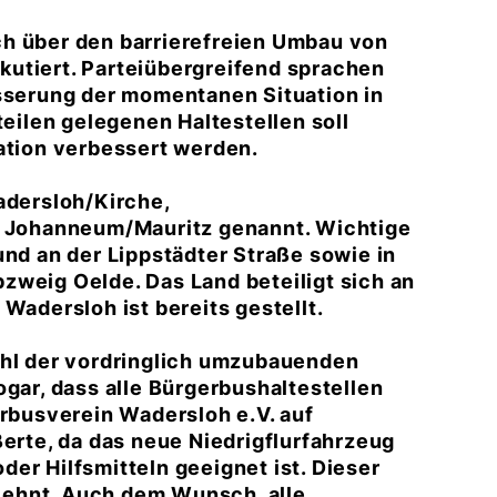
ch über den barrierefreien Umbau von
iskutiert. Parteiübergreifend sprachen
esserung der momentanen Situation in
teilen gelegenen Haltestellen soll
uation verbessert werden.
adersloh/Kirche,
Johanneum/Mauritz genannt. Wichtige
und an der Lippstädter Straße sowie in
zweig Oelde. Das Land beteiligt sich an
Wadersloh ist bereits gestellt.
ahl der vordringlich umzubauenden
ogar, dass alle Bürgerbushaltestellen
busverein Wadersloh e.V. auf
te, da das neue Niedrigflurfahrzeug
er Hilfsmitteln geeignet ist. Dieser
lehnt. Auch dem Wunsch, alle