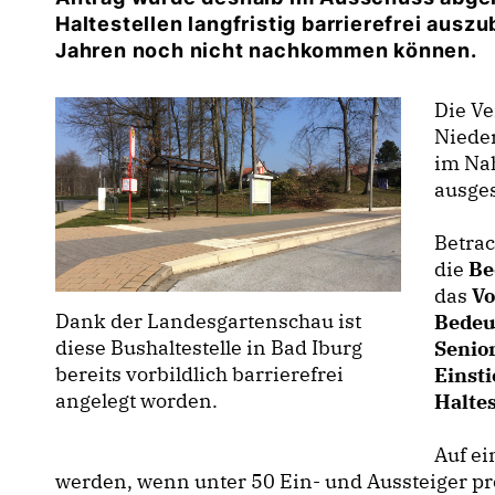
Haltestellen langfristig barrierefrei aus
Jahren noch nicht nachkommen können.
Die Ve
Nieder
im Na
ausge
Betrac
die
Be
das
Vo
Dank der Landesgartenschau ist
Bedeu
diese Bushaltestelle in Bad Iburg
Senio
bereits vorbildlich barrierefrei
Einst
angelegt worden.
Haltes
Auf ei
werden, wenn unter 50 Ein- und Aussteiger pr