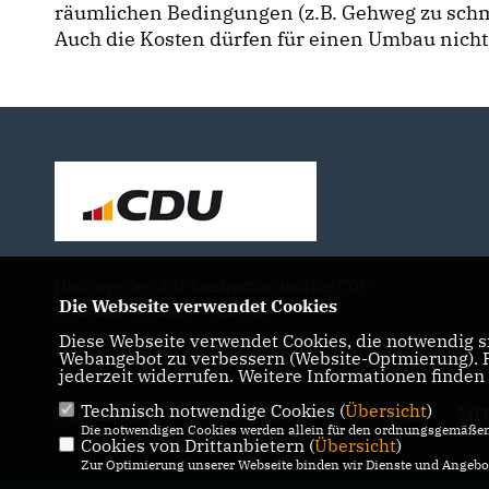
räumlichen Bedingungen (z.B. Gehweg zu schmal
Auch die Kosten dürfen für einen Umbau nicht
Hompage der CDU-Ratsfraktion und des CDU-
Die Webseite verwendet Cookies
Gemeindeverbands Wadersloh
Diese Webseite verwendet Cookies, die notwendig si
Webangebot zu verbessern (Website-Optmierung). Fü
jederzeit widerrufen. Weitere Informationen finden
Technisch notwendige Cookies (
Übersicht
)
IMPRESSUM
DATENSCHUTZ
KONTAKT
MI
Die notwendigen Cookies werden allein für den ordnungsgemäßen 
Cookies von Drittanbietern (
Übersicht
)
Zur Optimierung unserer Webseite binden wir Dienste und Angebot