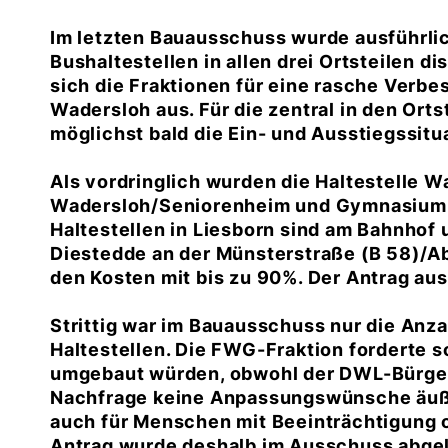
Im letzten Bauausschuss wurde ausführli
Bushaltestellen in allen drei Ortsteilen d
sich die Fraktionen für eine rasche Verb
Wadersloh aus. Für die zentral in den Orts
möglichst bald die Ein- und Ausstiegssit
Als vordringlich wurden die Haltestelle W
Wadersloh/Seniorenheim und Gymnasium 
Haltestellen in Liesborn sind am Bahnhof 
Diestedde an der Münsterstraße (B 58)/Ab
den Kosten mit bis zu 90%. Der Antrag aus 
Strittig war im Bauausschuss nur die Anz
Haltestellen. Die FWG-Fraktion forderte s
umgebaut würden, obwohl der DWL-Bürger
Nachfrage keine Anpassungswünsche äußer
auch für Menschen mit Beeinträchtigung od
Antrag wurde deshalb im Ausschuss abge