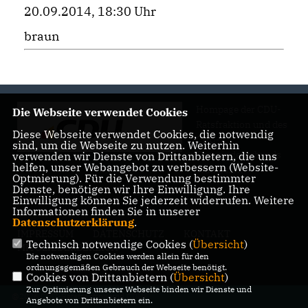
20.09.2014, 18:30 Uhr
braun
Hompage der CDU-
Die Webseite verwendet Cookies
Ratsfraktion und des
Diese Webseite verwendet Cookies, die notwendig
CDU-
sind, um die Webseite zu nutzen. Weiterhin
Gemeindeverbands
verwenden wir Dienste von Drittanbietern, die uns
helfen, unser Webangebot zu verbessern (Website-
Wadersloh
Optmierung). Für die Verwendung bestimmter
Dienste, benötigen wir Ihre Einwilligung. Ihre
Einwilligung können Sie jederzeit widerrufen. Weitere
Informationen finden Sie in unserer
Datenschutzerklärung
.
IMPRESSUM
DATENSCHUTZ
KONTAKT
Technisch notwendige Cookies (
Übersicht
)
MITGLIEDERBEREICH
Die notwendigen Cookies werden allein für den
ordnungsgemäßen Gebrauch der Webseite benötigt.
Cookies von Drittanbietern (
Übersicht
)
Zur Optimierung unserer Webseite binden wir Dienste und
@2026 CDU-Ratsfraktion und CDU-
Angebote von Drittanbietern ein.