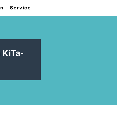
en
Service
 KiTa-