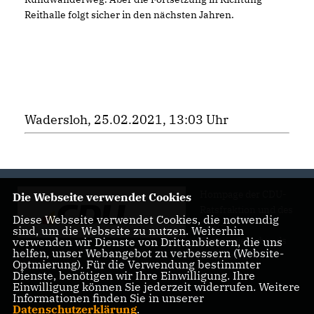
Reithalle folgt sicher in den nächsten Jahren.
Wadersloh, 25.02.2021, 13:03 Uhr
Hompage der CDU-
Die Webseite verwendet Cookies
Ratsfraktion und des
Diese Webseite verwendet Cookies, die notwendig
CDU-
sind, um die Webseite zu nutzen. Weiterhin
Gemeindeverbands
verwenden wir Dienste von Drittanbietern, die uns
helfen, unser Webangebot zu verbessern (Website-
Wadersloh
Optmierung). Für die Verwendung bestimmter
Dienste, benötigen wir Ihre Einwilligung. Ihre
Einwilligung können Sie jederzeit widerrufen. Weitere
Informationen finden Sie in unserer
Datenschutzerklärung
.