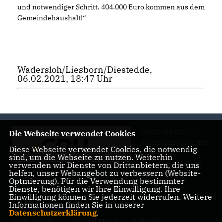
und notwendiger Schritt. 404.000 Euro kommen aus dem
Gemeindehaushalt!“
Wadersloh/Liesborn/Diestedde,
06.02.2021, 18:47 Uhr
Hompage der CDU-
Die Webseite verwendet Cookies
Ratsfraktion und des
Diese Webseite verwendet Cookies, die notwendig
CDU-
sind, um die Webseite zu nutzen. Weiterhin
Gemeindeverbands
verwenden wir Dienste von Drittanbietern, die uns
helfen, unser Webangebot zu verbessern (Website-
Wadersloh
Optmierung). Für die Verwendung bestimmter
Dienste, benötigen wir Ihre Einwilligung. Ihre
Einwilligung können Sie jederzeit widerrufen. Weitere
Informationen finden Sie in unserer
Datenschutzerklärung
.
IMPRESSUM
DATENSCHUTZ
KONTAKT