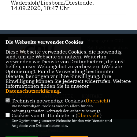
Wadersloh/Liesborn/Diestedde,
14.09.2020, 10:47 Uhr
Hompage der CDU-
Die Webseite verwendet Cookies
Ratsfraktion und des
Diese Webseite verwendet Cookies, die notwendig
CDU-
sind, um die Webseite zu nutzen. Weiterhin
Gemeindeverbands
verwenden wir Dienste von Drittanbietern, die uns
helfen, unser Webangebot zu verbessern (Website-
Wadersloh
Optmierung). Für die Verwendung bestimmter
Dienste, benötigen wir Ihre Einwilligung. Ihre
Einwilligung können Sie jederzeit widerrufen. Weitere
Informationen finden Sie in unserer
Datenschutzerklärung
.
IMPRESSUM
DATENSCHUTZ
KONTAKT
Technisch notwendige Cookies (
Übersicht
)
MITGLIEDERBEREICH
Die notwendigen Cookies werden allein für den
ordnungsgemäßen Gebrauch der Webseite benötigt.
Cookies von Drittanbietern (
Übersicht
)
Zur Optimierung unserer Webseite binden wir Dienste und
@2026 CDU-Ratsfraktion und CDU-
Angebote von Drittanbietern ein.
Gemeindeverband Wadersloh