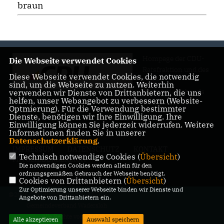
braun
Hompage der CDU-
Die Webseite verwendet Cookies
Ratsfraktion und des
Diese Webseite verwendet Cookies, die notwendig
CDU-
sind, um die Webseite zu nutzen. Weiterhin
Gemeindeverbands
verwenden wir Dienste von Drittanbietern, die uns
helfen, unser Webangebot zu verbessern (Website-
Wadersloh
Optmierung). Für die Verwendung bestimmter
Dienste, benötigen wir Ihre Einwilligung. Ihre
Einwilligung können Sie jederzeit widerrufen. Weitere
Informationen finden Sie in unserer
Datenschutzerklärung
.
IMPRESSUM
DATENSCHUTZ
KONTAKT
Technisch notwendige Cookies (
Übersicht
)
MITGLIEDERBEREICH
Die notwendigen Cookies werden allein für den
ordnungsgemäßen Gebrauch der Webseite benötigt.
Cookies von Drittanbietern (
Übersicht
)
Zur Optimierung unserer Webseite binden wir Dienste und
@2026 CDU-Ratsfraktion und CDU-
Angebote von Drittanbietern ein.
Gemeindeverband Wadersloh
Alle Rechte vorbehalten.
Alle akzeptieren
Auswahl speichern