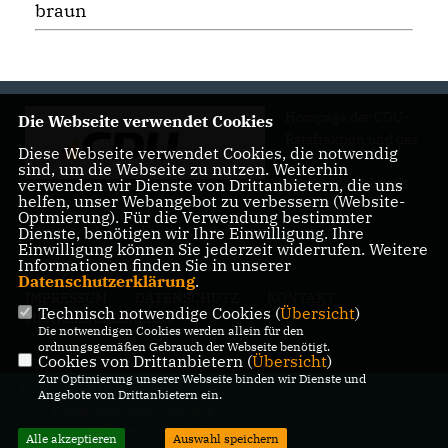
braun
Hompage der CDU-
Die Webseite verwendet Cookies
Ratsfraktion und des
Diese Webseite verwendet Cookies, die notwendig
CDU-
sind, um die Webseite zu nutzen. Weiterhin
Gemeindeverbands
verwenden wir Dienste von Drittanbietern, die uns
helfen, unser Webangebot zu verbessern (Website-
Wadersloh
Optmierung). Für die Verwendung bestimmter
Dienste, benötigen wir Ihre Einwilligung. Ihre
Einwilligung können Sie jederzeit widerrufen. Weitere
Informationen finden Sie in unserer
Datenschutzerklärung
.
IMPRESSUM
DATENSCHUTZ
KONTAKT
Technisch notwendige Cookies (
Übersicht
)
MITGLIEDERBEREICH
Die notwendigen Cookies werden allein für den
ordnungsgemäßen Gebrauch der Webseite benötigt.
Cookies von Drittanbietern (
Übersicht
)
Zur Optimierung unserer Webseite binden wir Dienste und
@2026 CDU-Ratsfraktion und CDU-
Angebote von Drittanbietern ein.
Gemeindeverband Wadersloh
Alle Rechte vorbehalten.
Alle akzeptieren
Auswahl speichern