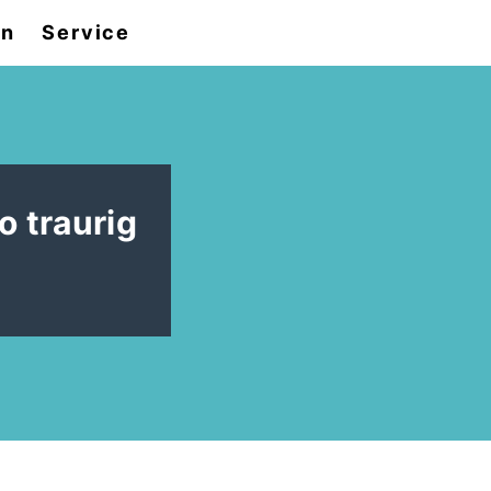
en
Service
o traurig