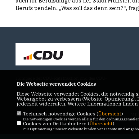
auch für Berufstätige aus der Stadt Münster, d
Berufs pendeln. „Was soll das denn sein?“, frag
Hompage der CDU-Ratsfraktion und des CDU-
Die Webseite verwendet Cookies
Gemeindeverbands Wadersloh
Diese Webseite verwendet Cookies, die notwendig si
Webangebot zu verbessern (Website-Optmierung). Fü
jederzeit widerrufen. Weitere Informationen finden
Technisch notwendige Cookies (
Übersicht
)
IMPRESSUM
DATENSCHUTZ
KONTAKT
MI
Die notwendigen Cookies werden allein für den ordnungsgemäßen 
Cookies von Drittanbietern (
Übersicht
)
Zur Optimierung unserer Webseite binden wir Dienste und Angebot