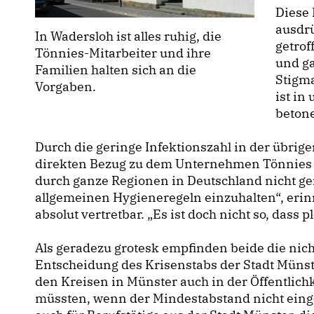
Diese
ausdr
In Wadersloh ist alles ruhig, die
getrof
Tönnies-Mitarbeiter und ihre
und g
Familien halten sich an die
Stigm
Vorgaben.
ist in
beton
Durch die geringe Infektionszahl in der übrige
direkten Bezug zu dem Unternehmen Tönnies 
durch ganze Regionen in Deutschland nicht gere
allgemeinen Hygieneregeln einzuhalten“, erin
absolut vertretbar. „Es ist doch nicht so, dass 
Als geradezu grotesk empfinden beide die nic
Entscheidung des Krisenstabs der Stadt Münst
den Kreisen in Münster auch in der Öffentlich
müssten, wenn der Mindestabstand nicht eing