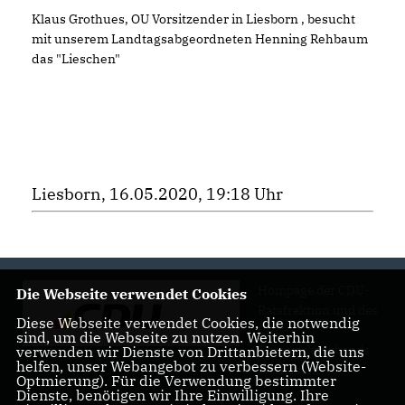
Klaus Grothues, OU Vorsitzender in Liesborn , besucht
mit unserem Landtagsabgeordneten Henning Rehbaum
das "Lieschen"
Liesborn, 16.05.2020, 19:18 Uhr
Hompage der CDU-
Die Webseite verwendet Cookies
Ratsfraktion und des
Diese Webseite verwendet Cookies, die notwendig
CDU-
sind, um die Webseite zu nutzen. Weiterhin
Gemeindeverbands
verwenden wir Dienste von Drittanbietern, die uns
helfen, unser Webangebot zu verbessern (Website-
Wadersloh
Optmierung). Für die Verwendung bestimmter
Dienste, benötigen wir Ihre Einwilligung. Ihre