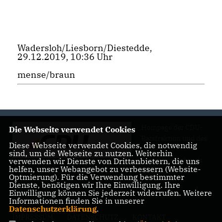
Wadersloh/Liesborn/Diestedde,
29.12.2019, 10:36 Uhr
mense/braun
Hompage der CDU-
Die Webseite verwendet Cookies
Ratsfraktion und des
Diese Webseite verwendet Cookies, die notwendig
CDU-
sind, um die Webseite zu nutzen. Weiterhin
Gemeindeverbands
verwenden wir Dienste von Drittanbietern, die uns
helfen, unser Webangebot zu verbessern (Website-
Wadersloh
Optmierung). Für die Verwendung bestimmter
Dienste, benötigen wir Ihre Einwilligung. Ihre
Einwilligung können Sie jederzeit widerrufen. Weitere
Informationen finden Sie in unserer
Datenschutzerklärung
.
IMPRESSUM
DATENSCHUTZ
KONTAKT