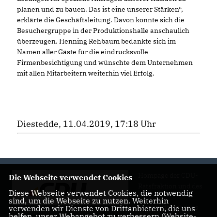
planen und zu bauen. Das ist eine unserer Stärken“,
erklärte die Geschäftsleitung. Davon konnte sich die
Besuchergruppe in der Produktionshalle anschaulich
überzeugen. Henning Rehbaum bedankte sich im
Namen aller Gäste für die eindrucksvolle
Firmenbesichtigung und wünschte dem Unternehmen
mit allen Mitarbeitern weiterhin viel Erfolg.
Diestedde, 11.04.2019, 17:18 Uhr
Hompage der CDU-
Die Webseite verwendet Cookies
Ratsfraktion und des
Diese Webseite verwendet Cookies, die notwendig
CDU-
sind, um die Webseite zu nutzen. Weiterhin
Gemeindeverbands
verwenden wir Dienste von Drittanbietern, die uns
helfen, unser Webangebot zu verbessern (Website-