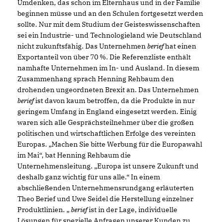
Umdenken, das schon im Elternhaus und in der Familie
beginnen müsse und an den Schulen fortgesetzt werden
sollte. Nur mit dem Studium der Geisteswissenschaften
sei ein Industrie- und Technologieland wie Deutschland
nicht zukunftsfähig. Das Unternehmen
berief
hat einen
Exportanteil von über 70 %. Die Referenzliste enthält
namhafte Unternehmen im In- und Ausland. In diesem
Zusammenhang sprach Henning Rehbaum den
drohenden ungeordneten Brexit an. Das Unternehmen
berief
ist davon kaum betroffen, da die Produkte in nur
geringem Umfang in England eingesetzt werden. Einig
waren sich alle Gesprächsteilnehmer über die großen
politischen und wirtschaftlichen Erfolge des vereinten
Europas. „Machen Sie bitte Werbung für die Europawahl
im Mai“, bat Henning Rehbaum die
Unternehmensleitung. „Europa ist unsere Zukunft und
deshalb ganz wichtig für uns alle.“ In einem
abschließenden Unternehmensrundgang erläuterten
Theo Berief und Uwe Seidel die Herstellung einzelner
Produktlinien.
berief
ist in der Lage, individuelle
Lösungen für spezielle Anfragen unserer Kunden zu